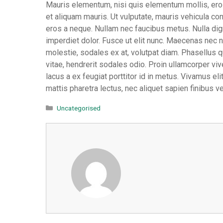
Mauris elementum, nisi quis elementum mollis, eros
et aliquam mauris. Ut vulputate, mauris vehicula co
eros a neque. Nullam nec faucibus metus. Nulla dig
imperdiet dolor. Fusce ut elit nunc. Maecenas nec nul
molestie, sodales ex at, volutpat diam. Phasellus 
vitae, hendrerit sodales odio. Proin ullamcorper vi
lacus a ex feugiat porttitor id in metus. Vivamus el
mattis pharetra lectus, nec aliquet sapien finibus ve
Categorieën
Uncategorised