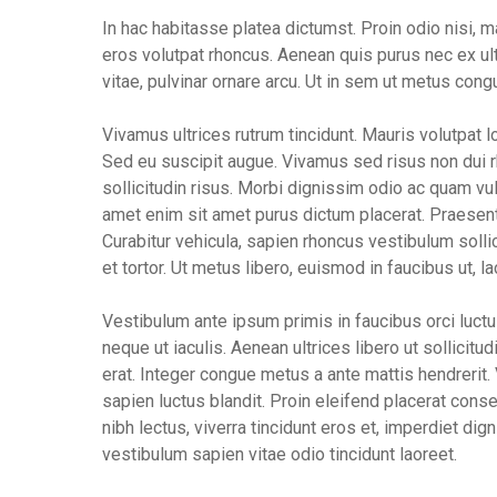
In hac habitasse platea dictumst. Proin odio nisi, ma
eros volutpat rhoncus. Aenean quis purus nec ex ult
vitae, pulvinar ornare arcu. Ut in sem ut metus co
Vivamus ultrices rutrum tincidunt. Mauris volutpat
Sed eu suscipit augue. Vivamus sed risus non dui 
sollicitudin risus. Morbi dignissim odio ac quam vul
amet enim sit amet purus dictum placerat. Praesent 
Curabitur vehicula, sapien rhoncus vestibulum sollici
et tortor. Ut metus libero, euismod in faucibus ut, la
Vestibulum ante ipsum primis in faucibus orci luctu
neque ut iaculis. Aenean ultrices libero ut sollicit
erat. Integer congue metus a ante mattis hendrerit
sapien luctus blandit. Proin eleifend placerat cons
nibh lectus, viverra tincidunt eros et, imperdiet dig
vestibulum sapien vitae odio tincidunt laoreet.