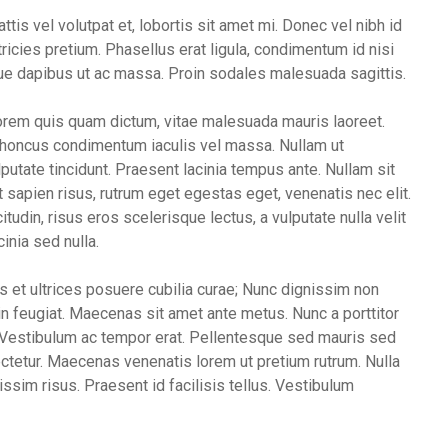
ttis vel volutpat et, lobortis sit amet mi. Donec vel nibh id
ricies pretium. Phasellus erat ligula, condimentum id nisi
ngue dapibus ut ac massa. Proin sodales malesuada sagittis.
 lorem quis quam dictum, vitae malesuada mauris laoreet.
rhoncus condimentum iaculis vel massa. Nullam ut
putate tincidunt. Praesent lacinia tempus ante. Nullam sit
sapien risus, rutrum eget egestas eget, venenatis nec elit.
tudin, risus eros scelerisque lectus, a vulputate nulla velit
cinia sed nulla.
s et ultrices posuere cubilia curae; Nunc dignissim non
udin feugiat. Maecenas sit amet ante metus. Nunc a porttitor
. Vestibulum ac tempor erat. Pellentesque sed mauris sed
ectetur. Maecenas venenatis lorem ut pretium rutrum. Nulla
nissim risus. Praesent id facilisis tellus. Vestibulum