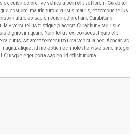
 ex euismod orci, ac vehicula sem elit vel lorem. Curabitur
ngue posuere, mauris turpis cursus mauris, et tempus tellus
nissim ultricies sapien euismod pretium. Curabitur in
la viverra tellus tristique placerat. Curabitur vitae risus
quis dignissim quam. Nam tellus ex, consequat quis elit
verra purus, sit amet fermentum urna vehicula nec. Aenean ac
it magna, aliquet id molestie nec, molestie vitae sem. Integer
l. Quisque eget porta sapien, id efficitur urna.