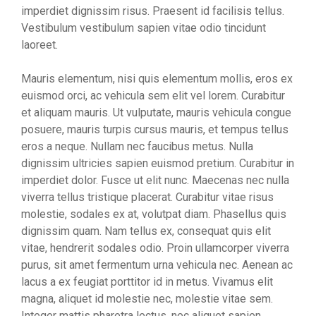
imperdiet dignissim risus. Praesent id facilisis tellus.
Vestibulum vestibulum sapien vitae odio tincidunt
laoreet.
Mauris elementum, nisi quis elementum mollis, eros ex
euismod orci, ac vehicula sem elit vel lorem. Curabitur
et aliquam mauris. Ut vulputate, mauris vehicula congue
posuere, mauris turpis cursus mauris, et tempus tellus
eros a neque. Nullam nec faucibus metus. Nulla
dignissim ultricies sapien euismod pretium. Curabitur in
imperdiet dolor. Fusce ut elit nunc. Maecenas nec nulla
viverra tellus tristique placerat. Curabitur vitae risus
molestie, sodales ex at, volutpat diam. Phasellus quis
dignissim quam. Nam tellus ex, consequat quis elit
vitae, hendrerit sodales odio. Proin ullamcorper viverra
purus, sit amet fermentum urna vehicula nec. Aenean ac
lacus a ex feugiat porttitor id in metus. Vivamus elit
magna, aliquet id molestie nec, molestie vitae sem.
Integer mattis pharetra lectus, nec aliquet sapien